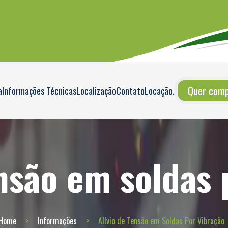
Quer compr
a
Informações Técnicas
Localização
Contato
Locação
.
ensão em soldas 
Home
Informações
Alívio de Tensão em Soldas Por Vibração