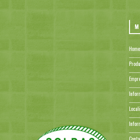
M
Home
Produ
Empr
Infor
Local
Infor
Conta