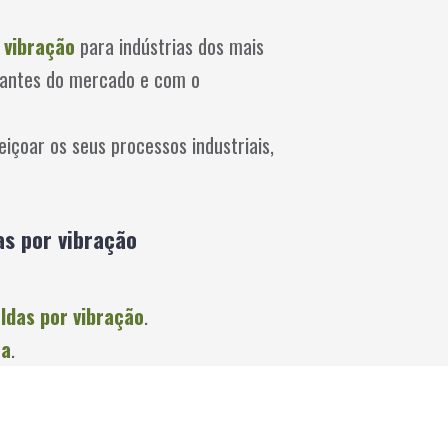
 vibração
para indústrias dos mais
cantes do mercado e com o
içoar os seus processos industriais,
as por vibração
oldas por vibração
.
ca
.