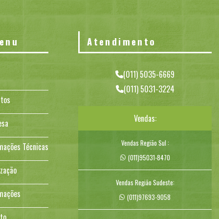
enu
Atendimento
(011) 5035-6669
(011) 5031-3224
tos
Vendas:
esa
Vendas Região Sul :
mações Técnicas
(011)95031-8470
ização
Vendas Região Sudeste:
mações
(011)97693-9058
to