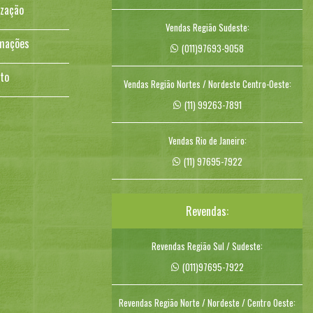
ização
Vendas Região Sudeste:
mações
(011)97693-9058
to
Vendas Região Nortes / Nordeste Centro-Oeste:
(11) 99263-7891
Vendas Rio de Janeiro:
(11) 97695-7922
Revendas:
Revendas Região Sul / Sudeste:
(011)97695-7922
Revendas Região Norte / Nordeste / Centro Oeste: