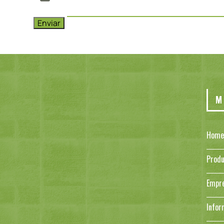
M
Home
Produ
Empr
Infor