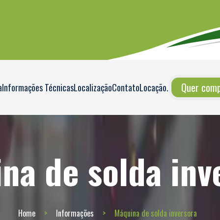
Quer compr
a
Informações Técnicas
Localização
Contato
Locação
.
na de solda inv
Home
Informações
Máquina de solda inversora