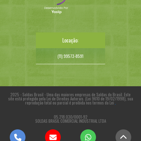
Locação:
(11) 99573-8591
2025 - Soldas Brasil - Uma das maiores empresas de Soldas do Brasil. Este
site está protegido pela Lei de Direitos Autorais. (Lei 9610 de 19/02/1998), sua
reprodução total ou parcial é proibida nos termos da Lei
.
05.218.030/0001-92
SOLDAS BRASIL COMERCIAL INDUSTRIAL LTDA