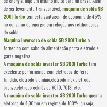
de energia, hoje um insumo muito caro no Brasil. Além
de ser levemente transportável,
maquina de solda SB
200I Turbo
tem esta vantagem de economia de 45%
no consumo de energia em relação aos retificadores
de solda.
Maquina inversora de solda SB 200I Turbo
é
fornecida com cabo de alimentação porta eletrodo e
garra negativa.
A
maquina de solda inverter SB 200I Turbo
tem
excelente performance com eletrodos de ferro
fundido, eletrodo alumínio,eletrodo inox,eletrodo
bronze,eletrodo celulósico 6010, 7018, etc.
A
maquina de solda inverter SB 200I Turbo
queima
eletrodo de 4,00mm em regime de 100%, ou seja,