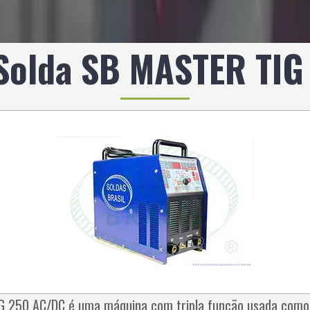
Solda SB MASTER TIG
 250 AC/DC é uma máquina com tripla função usada como 