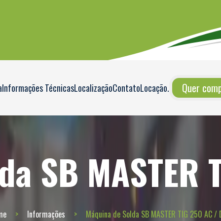
Quer compr
a
Informações Técnicas
Localização
Contato
Locação
.
lda SB MASTER T
me
Informações
Máquina de Solda SB MASTER TIG 250 AC / 