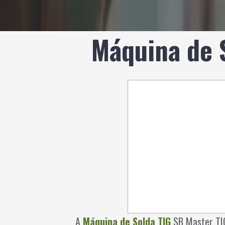
Máquina de 
A
Máquina de Solda TIG
SB Master TIG