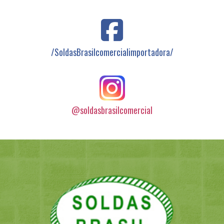
/SoldasBrasilcomercialimportadora/
@soldasbrasilcomercial