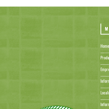
M
Home
Produ
Empr
Infor
Local
Infor