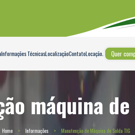
Quer compr
a
Informações Técnicas
Localização
Contato
Locação
.
ão máquina de 
Home
Informações
Manutenção de Máquina de Solda TIG