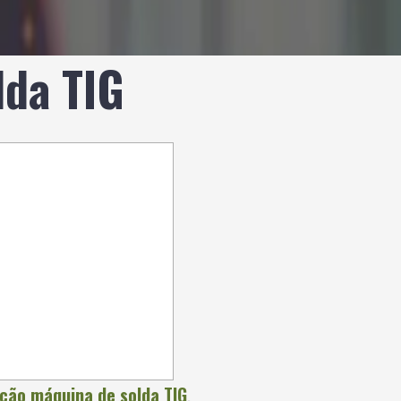
da TIG
ão máquina de solda TIG
.