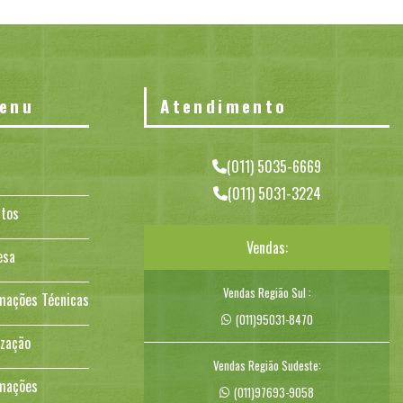
enu
Atendimento
(011) 5035-6669
(011) 5031-3224
tos
Vendas:
esa
Vendas Região Sul :
mações Técnicas
(011)95031-8470
ização
Vendas Região Sudeste:
mações
(011)97693-9058