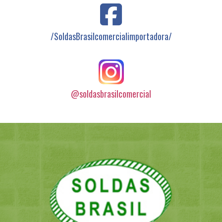
/SoldasBrasilcomercialimportadora/
@soldasbrasilcomercial