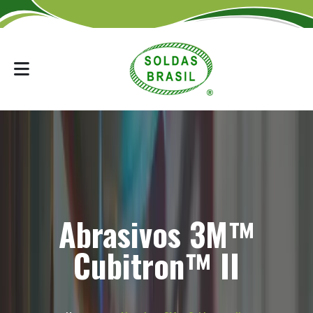
Abrasivos 3M™
Cubitron™ II