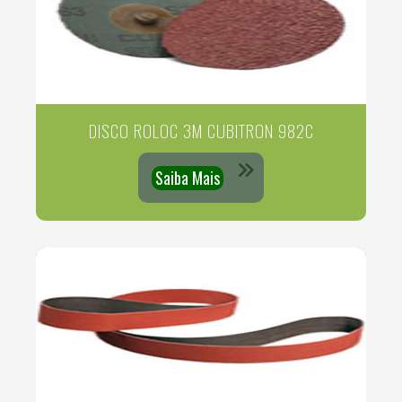
DISCO ROLOC 3M CUBITRON 982C
Saiba Mais