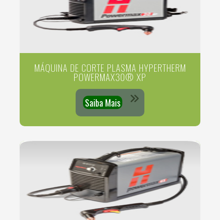
MÁQUINA DE CORTE PLASMA HYPERTHERM
POWERMAX30® XP
Saiba Mais