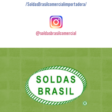
/SoldasBrasilcomercialimportadora/
@soldasbrasilcomercial