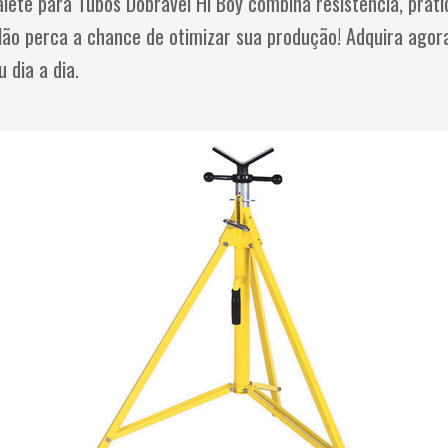
lete para Tubos Dobrável Hi Boy combina resistência, prat
 Não perca a chance de otimizar sua produção! Adquira agor
 dia a dia.