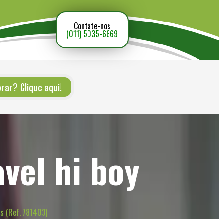
Contate-nos
(011) 5035-6669
ar? Clique aqui!
vel hi boy
s (Ref. 781403)