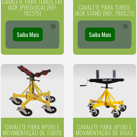
CAVALETE PARA TUBOS FAT
JACK (PREGUIÇA) (REF.
CAVALETE PARA TUBOS
781375)
JACK STAND (REF. 780523)
Saiba Mais
Saiba Mais
CAVALETE PARA APOIO E
CAVALETE PARA APOIO E
MOVIMENTAÇÃO DE TUBOS
MOVIMENTAÇÃO DE VIGAS