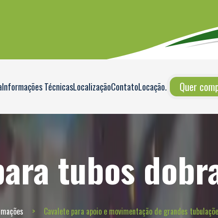
Quer compr
a
Informações Técnicas
Localização
Contato
Locação
.
para tubos dobra
rmações
Cavalete para apoio e movimentação de grandes tubulaçõe