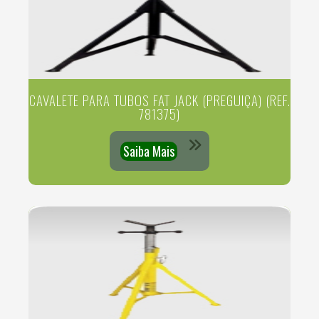
CAVALETE PARA TUBOS FAT JACK (PREGUIÇA) (REF.
781375)
Saiba Mais