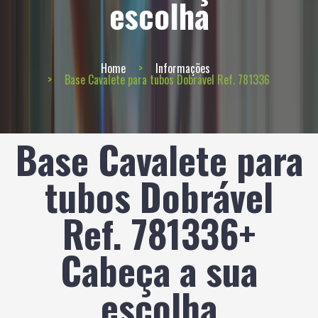
escolha
Home
Informações
Base Cavalete para tubos Dobrável Ref. 781336
Base Cavalete para
tubos Dobrável
Ref. 781336+
Cabeça a sua
escolha