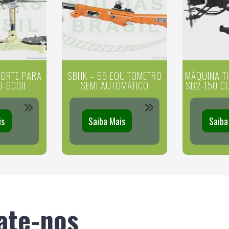
CORTE PARA
SBHK – 55 EQUITOMETRO
MÁQUINA T
B-600II
SEMI AUTOMÁTICO
SB2-150 C
is
Saiba Mais
Saiba
ate-nos