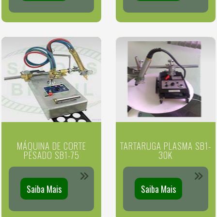
MÁQUINA DE CORTE
TARTARUGA PLASMA SB1-
PESADO SB1-75
30K
Saiba Mais
Saiba Mais