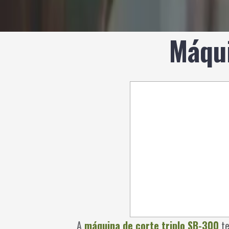
Máqui
A
máquina de corte triplo SB-300
te