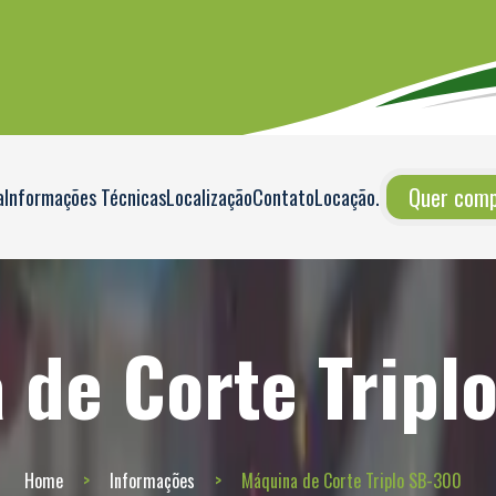
Quer compr
a
Informações Técnicas
Localização
Contato
Locação
.
 de Corte Tripl
Home
Informações
Máquina de Corte Triplo SB-300