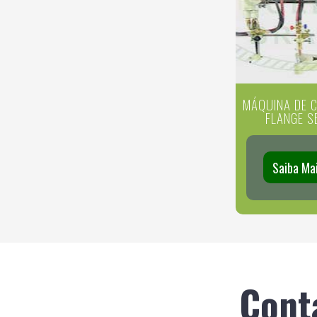
MÁQUINA DE 
FLANGE S
Saiba Ma
Cont