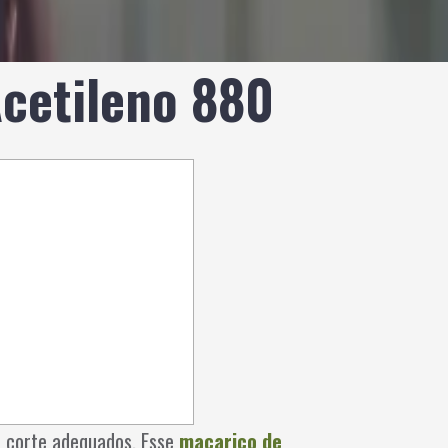
Acetileno 880
de corte adequados. Esse
maçarico de