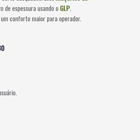
m de espessura usando o
GLP
.
 um conforto maior para operador.
80
suário.