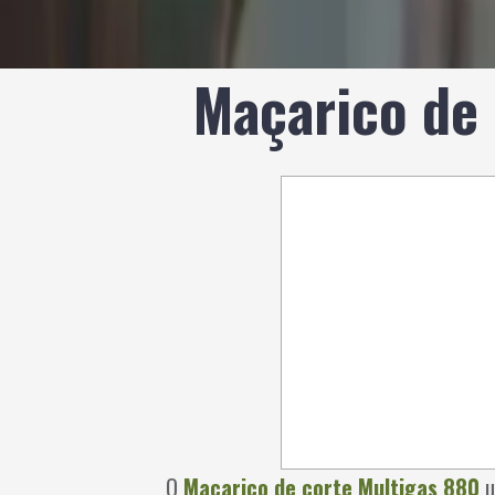
Maçarico de 
O
Maçarico de corte Multigas 880
u