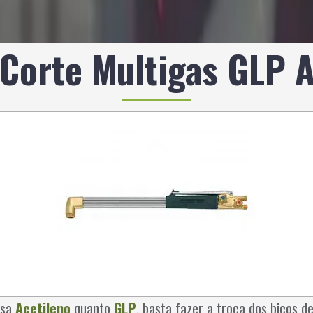
Corte Multigas GLP 
sa
Acetileno
quanto
GLP
, basta fazer a troca dos bicos 