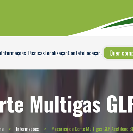
Quer compr
a
Informações Técnicas
Localização
Contato
Locação
.
rte Multigas GL
me
Informações
Maçarico de Corte Multigas GLP Acetileno 8