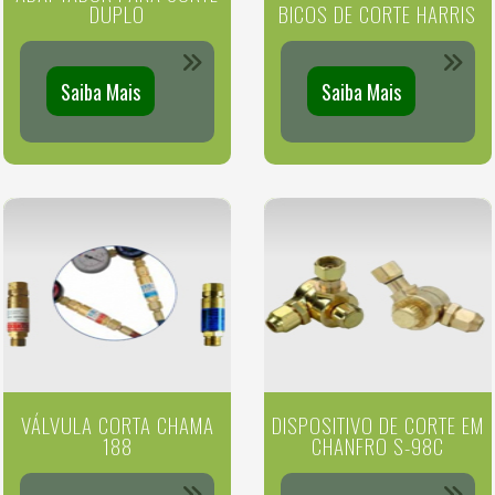
DUPLO
BICOS DE CORTE HARRIS
Saiba Mais
Saiba Mais
VÁLVULA CORTA CHAMA
DISPOSITIVO DE CORTE EM
188
CHANFRO S-98C