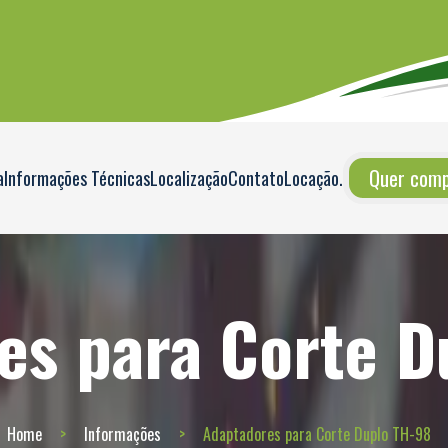
Quer compr
a
Informações Técnicas
Localização
Contato
Locação
.
es para Corte D
Home
Informações
Adaptadores para Corte Duplo TH-98