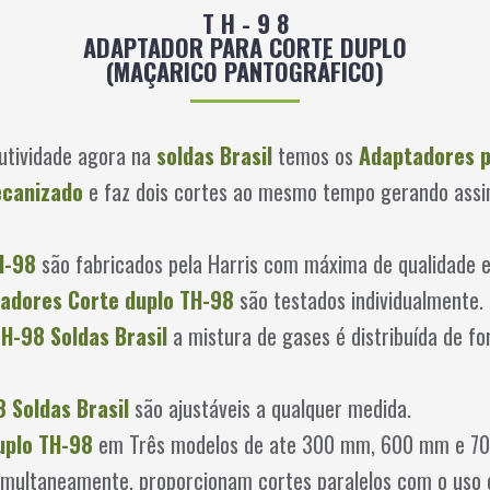
T H - 9 8
ADAPTADOR PARA CORTE DUPLO
(MAÇARICO PANTOGRÁFICO)
utividade agora na
soldas Brasil
temos os
Adaptadores p
ecanizado
e faz dois cortes ao mesmo tempo gerando assi
H-98
são fabricados pela Harris com máxima de qualidade e
adores Corte duplo TH-98
são testados individualmente.
TH-98
Soldas Brasil
a mistura de gases é distribuída de f
8
Soldas Brasil
são ajustáveis a qualquer medida.
uplo TH-98
em Três modelos de ate 300 mm, 600 mm e 7
imultaneamente, proporcionam cortes paralelos com o uso