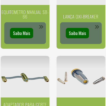
EQUITOMETRO MANUAL SB-
66
LANÇA OXI-BREAKER
Saiba Mais
Saiba Mais
ADAPTADOR PARA CORTE